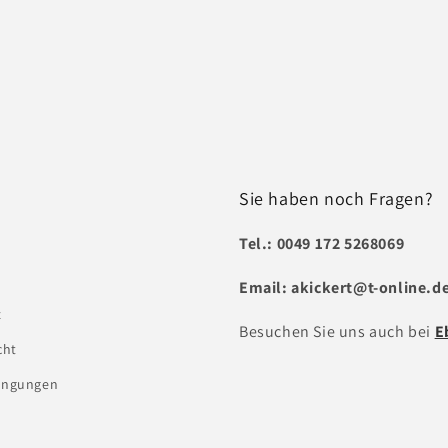
Sie haben noch Fragen?
Tel.: 0049 172 5268069
Email: akickert@t-online.d
z
Besuchen Sie uns auch bei
E
cht
ingungen
l