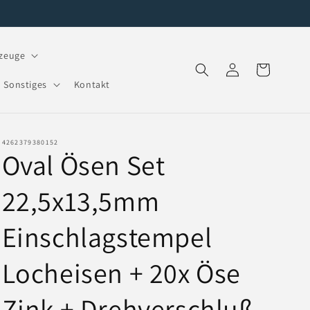
zeuge
Einloggen
Warenkorb
Sonstiges
Kontakt
4262379380152
Oval Ösen Set
22,5x13,5mm
Einschlagstempel
Locheisen + 20x Öse
Zink + Drehverschluß