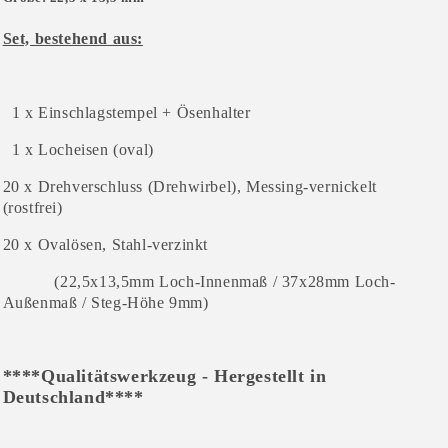
+
+
Drehverschluß
Drehverschluß
Set, bestehend aus:
1 x Einschlagstempel + Ösenhalter
1 x Locheisen (oval)
20 x Drehverschluss (Drehwirbel), Messing-vernickelt
(rostfrei)
20 x Ovalösen, Stahl-verzinkt
(22,5x13,5mm Loch-Innenmaß / 37x28mm Loch-
Außenmaß / Steg-Höhe 9mm)
****Qualitätswerkzeug - Hergestellt in
Deutschland****