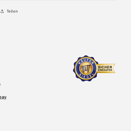
Teilen
e
bay