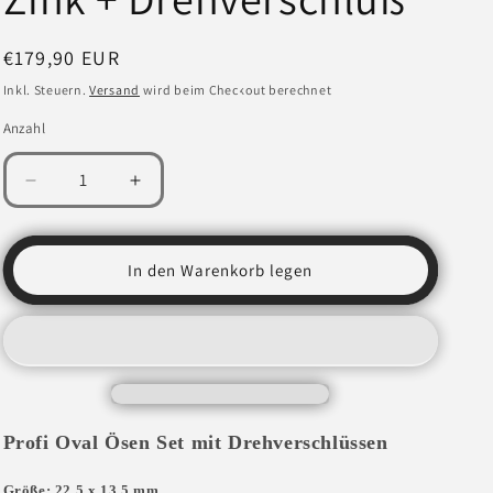
Normaler
€179,90 EUR
Preis
Inkl. Steuern.
Versand
wird beim Checkout berechnet
Anzahl
Verringere
Erhöhe
die
die
Menge
Menge
für
für
In den Warenkorb legen
Oval
Oval
Ösen
Ösen
Set
Set
22,5x13,5mm
22,5x13,5mm
Einschlagstempel
Einschlagstempel
Locheisen
Locheisen
+
+
Profi Oval Ösen Set mit Drehverschlüssen
20x
20x
Öse
Öse
Zink
Zink
Größe: 22,5 x 13,5 mm