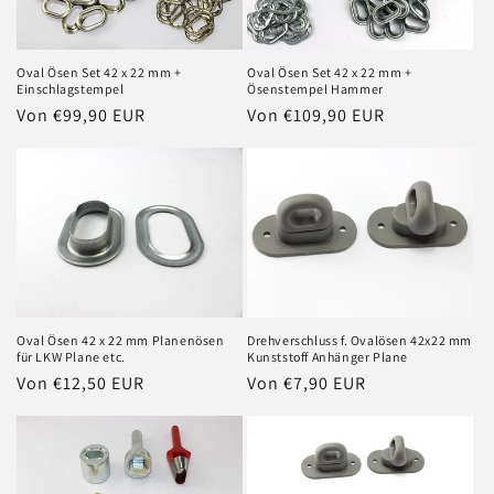
Oval Ösen Set 42 x 22 mm +
Oval Ösen Set 42 x 22 mm +
Einschlagstempel
Ösenstempel Hammer
Normaler
Von €99,90 EUR
Normaler
Von €109,90 EUR
Preis
Preis
Oval Ösen 42 x 22 mm Planenösen
Drehverschluss f. Ovalösen 42x22 mm
für LKW Plane etc.
Kunststoff Anhänger Plane
Normaler
Von €12,50 EUR
Normaler
Von €7,90 EUR
Preis
Preis