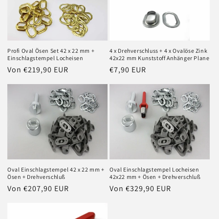
Profi Oval Ösen Set 42 x 22 mm +
4 x Drehverschluss + 4 x Ovalöse Zink
Einschlagstempel Locheisen
42x22 mm Kunststoff Anhänger Plane
Normaler
Von €219,90 EUR
Normaler
€7,90 EUR
Preis
Preis
Oval Einschlagstempel 42 x 22 mm +
Oval Einschlagstempel Locheisen
Ösen + Drehverschluß
42x22 mm + Ösen + Drehverschluß
Normaler
Von €207,90 EUR
Normaler
Von €329,90 EUR
Preis
Preis