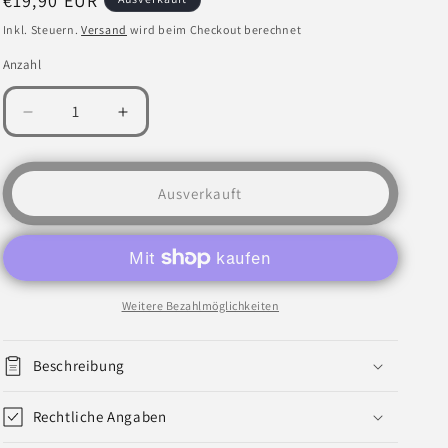
Normaler
€19,90 EUR
Preis
Inkl. Steuern.
Versand
wird beim Checkout berechnet
Anzahl
Verringere
Erhöhe
die
die
Menge
Menge
für
für
Ausverkauft
Fixman
Fixman
-
-
Senkkopfschrauben-
Senkkopfschrauben-
Sortiment
Sortiment
verzinkt
verzinkt
Weitere Bezahlmöglichkeiten
780-
780-
tlg.
tlg.
539636
539636
Beschreibung
Rechtliche Angaben