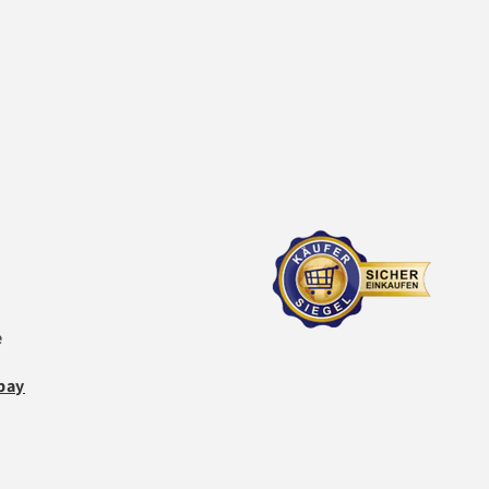
e
bay