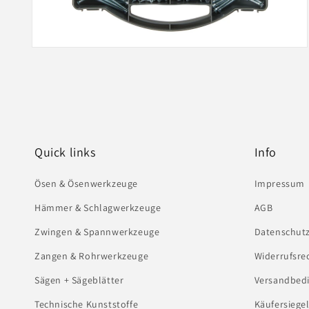
Medien
2
in
Modal
öffnen
Quick links
Info
Ösen & Ösenwerkzeuge
Impressum
Hämmer & Schlagwerkzeuge
AGB
Zwingen & Spannwerkzeuge
Datenschut
Zangen & Rohrwerkzeuge
Widerrufsre
Sägen + Sägeblätter
Versandbed
Technische Kunststoffe
Käufersiege