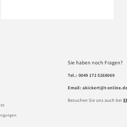
Medien
3
in
Modal
öffnen
Sie haben noch Fragen?
Tel.: 0049 172 5268069
Email: akickert@t-online.d
z
Besuchen Sie uns auch bei
E
cht
ingungen
l