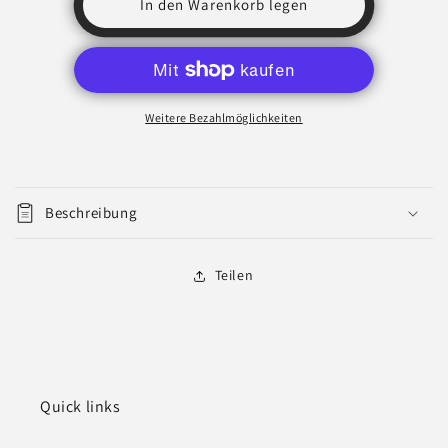
In den Warenkorb legen
5
5
x
x
Schraubzwinge
Schraubzwinge
300x80
300x80
+
+
Weitere Bezahlmöglichkeiten
5
5
x
x
150x50
150x50
Beschreibung
Teilen
Quick links